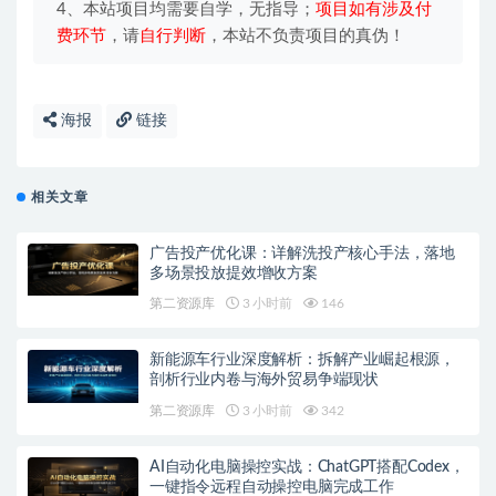
4、本站项目均需要自学，无指导；
项目如有涉及付
费环节
，请
自行判断
，本站不负责项目的真伪！
海报
链接
相关文章
广告投产优化课：详解洗投产核心手法，落地
多场景投放提效增收方案
第二资源库
3 小时前
146
新能源车行业深度解析：拆解产业崛起根源，
剖析行业内卷与海外贸易争端现状
第二资源库
3 小时前
342
AI自动化电脑操控实战：ChatGPT搭配Codex，
一键指令远程自动操控电脑完成工作