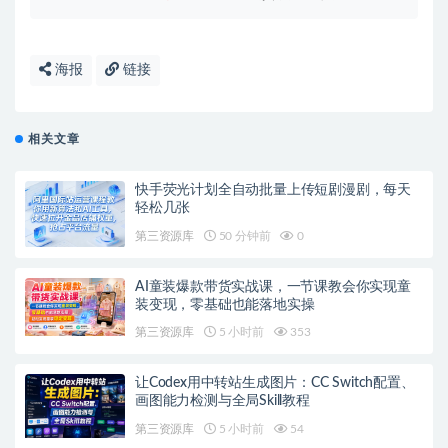
海报
链接
相关文章
快手荧光计划全自动批量上传短剧漫剧，每天
轻松几张
第三资源库
50 分钟前
0
AI童装爆款带货实战课，一节课教会你实现童
装变现，零基础也能落地实操
第三资源库
5 小时前
353
让Codex用中转站生成图片：CC Switch配置、
画图能力检测与全局Skill教程
第三资源库
5 小时前
54