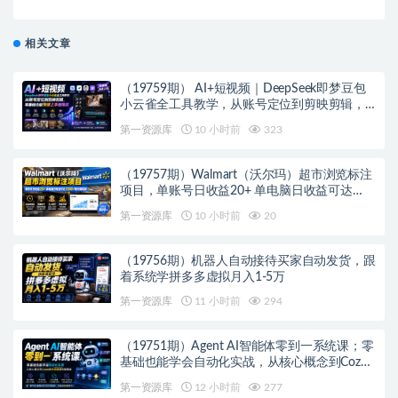
相关文章
（19759期） AI+短视频｜DeepSeek即梦豆包
小云雀全工具教学，从账号定位到剪映剪辑，
零基础也能快速上手做爆款
第一资源库
10 小时前
323
（19757期）Walmart（沃尔玛）超市浏览标注
项目，单账号日收益20+ 单电脑日收益可达
1000+带分佣机制
第一资源库
10 小时前
20
（19756期）机器人自动接待买家自动发货，跟
着系统学拼多多虚拟月入1-5万
第一资源库
11 小时前
294
（19751期）Agent AI智能体零到一系统课；零
基础也能学会自动化实战，从核心概念到Coze
工作流搭建完整覆盖
第一资源库
12 小时前
277