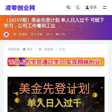
登录
全部
（16559期）美金先登计划 单人日入过千 可线下
学习，公司工作餐和工位
第一资源库
9 月前
0
1.7K
当前位置：
首页
第一资源库
正文