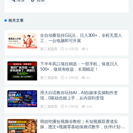
相关文章
全自动番茄挂G玩法，日入300+，全程无需人
工，一台电脑即可开展
第三资源库
3 小时前
0
下半年风口项目精选：一部手机，保底日入
500+，做就有收益，长期稳定！
第三资源库
4 小时前
42
用大白话教你玩转AI，AI自媒体实操制作变
现，0基础也能上手，从内容到变现
第三资源库
8 小时前
264
萌娃吃播短视频全教程｜长短视频双赛道实
操，图文+视频零基础保姆式教学，伙伴计划-
收徒-商单等多种变现方式