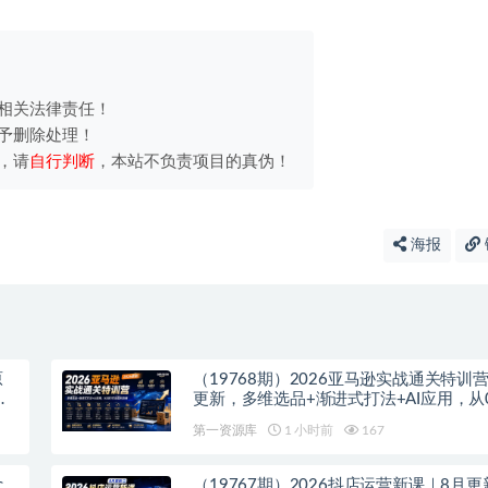
相关法律责任！
予删除处理！
，请
自行判断
，本站不负责项目的真伪！
海报
原
（19768期）2026亚马逊实战通关特训营-
自
更新，多维选品+渐进式打法+AI应用，从
造盈利店铺
第一资源库
1 小时前
167
（19767期）2026抖店运营新课｜8月