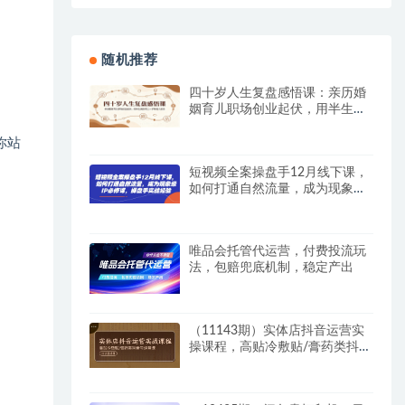
随机推荐
四十岁人生复盘感悟课：亲历婚
姻育儿职场创业起伏，用半生阅
历帮三十岁年轻人避坑
你站
短视频全案操盘手12月线下课，
如何打通自然流量，成为现象级
IP必修课，操盘手实战经验
唯品会托管代运营，付费投流玩
法，包赔兜底机制，稳定产出
（11143期）实体店抖音运营实
操课程，高贴冷敷贴/膏药类抖音
号运营课（39节）