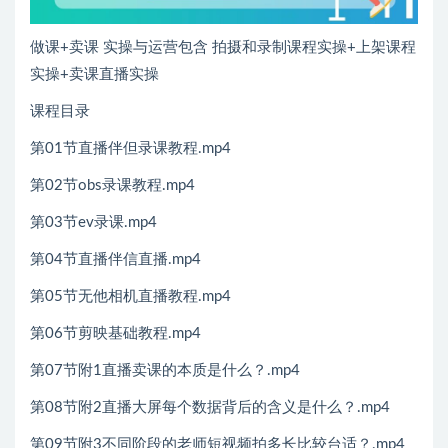
做课+卖课 实操与运营包含 拍摄和录制课程实操+上架课程
实操+卖课直播实操
课程目录
第01节直播伴但录课教程.mp4
第02节obs录课教程.mp4
第03节ev录课.mp4
第04节直播伴信直播.mp4
第05节无他相机直播教程.mp4
第06节剪映基础教程.mp4
第07节附1直播卖课的本质是什么？.mp4
第08节附2直播大屏每个数据背后的含义是什么？.mp4
第09节附3不同阶段的老师短视频拍多长比较台适？.mp4