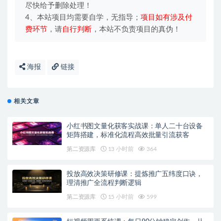
尽快给予删除处理！
4、本站项目均需要自学，无指导；
项目如有涉及付
费环节
，请
自行判断
，本站不负责项目的真伪！
海报
链接
相关文章
小红书图文量化获客实战课：单人二十台设备
矩阵搭建，标准化流程高效批量引流获客
第二资源库
13 小时前
364
投放高效决策研修课：提炼推广五纬度口诀，
理清推广全流程判断逻辑
第二资源库
15 小时前
599