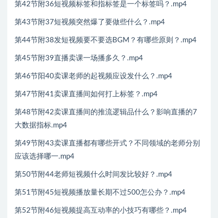
第42节附36短视频标签和指标签是一个标签吗？.mp4
第43节附37短视频突然爆了要做些什么？.mp4
第44节附38发短视频要不要选BGM？有哪些原则？.mp4
第45节附39直播卖课一场播多久？.mp4
第46节阳40卖课老师的起视频应设发什么？.mp4
第47节附41卖课直播间如何打上标签？.mp4
第48节附42卖课直播间的推流逻辑品什么？影响直播的7
大数据指标.mp4
第49节附43卖课直播都有哪些开式？不同领域的老师分别
应该选择哪一.mp4
第50节附44老师短视频什么时间发比较好？.mp4
第51节附45短视频播放量长期不过500怎公办？.mp4
第52节附46短视频提高互动率的小技巧有哪些？.mp4