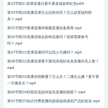
第33节附2/卖课直播日要不要发福装和红包m04
第34节附28直播卖课怎么拉粉丝回？怎么设置福利秒
杀？.mp4
第35节附29要课直播间电脑直播设备推荐.mp4
第36节附30直播违规会影响流量码？老师需要换号
吗？.mp4
第37节附31责课直播间可以找人代播吗？.mp4
第38节附32直播卖课要不要找亲朋好友来直播间充人数？
mp4
第39节附33直播突然断播了怎么办？二播怎么播？要不要
一天播多次？mp4
第40节附34到底应该如何提高直播技能呢？.mp4
第41节附35知识付费直播间超级福袋虚拟产品的发送.mp4