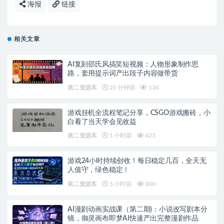
海报
链接
相关文章
AI复刻邵氏风搞笑短视频：人物形象制作思
路，套用提示词产出段子内容做带货
第二资源库
23 分钟前
134
游戏挂机全流程笔记分享，CSGO游戏搬砖，小
白看了当天学会见收益
第二资源库
1 小时前
425
游戏24小时持续创收！每日稳定几百，全天无
人值守，绿色稳定！
第二资源库
5 小时前
300
AI漫剧动画实战课（第二期)：小说改写剧本分
镜，御灵画布即梦AI快速产出完整漫剧作品