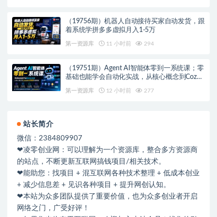
（19756期）机器人自动接待买家自动发货，跟
着系统学拼多多虚拟月入1-5万
第一资源库
11 小时前
294
（19751期）Agent AI智能体零到一系统课；零
基础也能学会自动化实战，从核心概念到Coze
工作流搭建完整覆盖
第一资源库
12 小时前
277
站长简介
微信：2384809907
❤凌零创业网：可以理解为一个资源库，整合多方资源商
的站点，不断更新互联网搞钱项目/相关技术。
❤能助您：找项目 + 混互联网各种技术整理 + 低成本创业
+ 减少信息差 + 见识各种项目 + 提升网创认知。
❤本站为众多团队提供了重要价值，也为众多创业者开启
网络之门，广受好评！