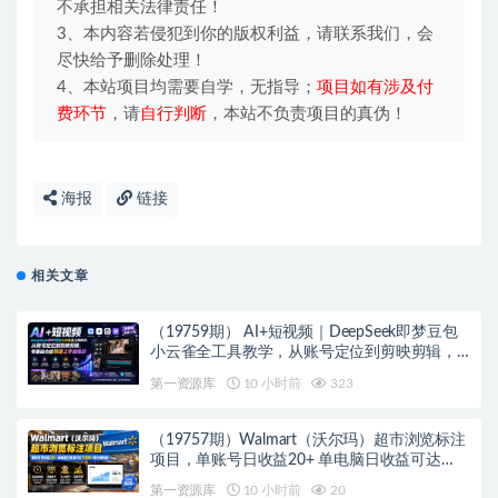
不承担相关法律责任！
3、本内容若侵犯到你的版权利益，请联系我们，会
尽快给予删除处理！
4、本站项目均需要自学，无指导；
项目如有涉及付
费环节
，请
自行判断
，本站不负责项目的真伪！
海报
链接
相关文章
（19759期） AI+短视频｜DeepSeek即梦豆包
小云雀全工具教学，从账号定位到剪映剪辑，
零基础也能快速上手做爆款
第一资源库
10 小时前
323
（19757期）Walmart（沃尔玛）超市浏览标注
项目，单账号日收益20+ 单电脑日收益可达
1000+带分佣机制
第一资源库
10 小时前
20