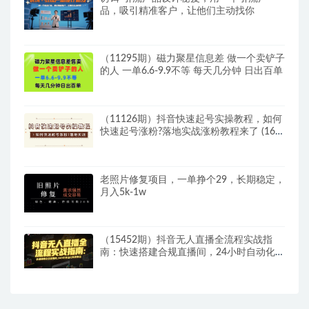
品，吸引精准客户，让他们主动找你
（11295期）磁力聚星信息差 做一个卖铲子
的人 一单6.6-9.9不等 每天几分钟 日出百单
（11126期）抖音快速起号实操教程，如何
快速起号涨粉?落地实战涨粉教程来了 (16
节)
老照片修复项目，一单挣个29，长期稳定，
月入5k-1w
（15452期）抖音无人直播全流程实战指
南：快速搭建合规直播间，24小时自动化带
货变现