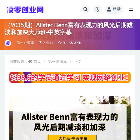
登录
全部
（9035期）Alister Benn富有表现力的风光后期减
淡和加深大师班-中英字幕
第一资源库
2 年前
0
3.9K
当前位置：
首页
第一资源库
正文