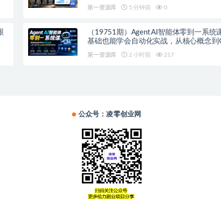
1000+带分佣机制
第一资源库
5 分钟前
0
跟
（19751期）Agent AI智能体零到一系
基础也能学会自动化实战，从核心概念到C
作流搭建完整覆盖
第一资源库
2 小时前
217
公众号：凌零创业网