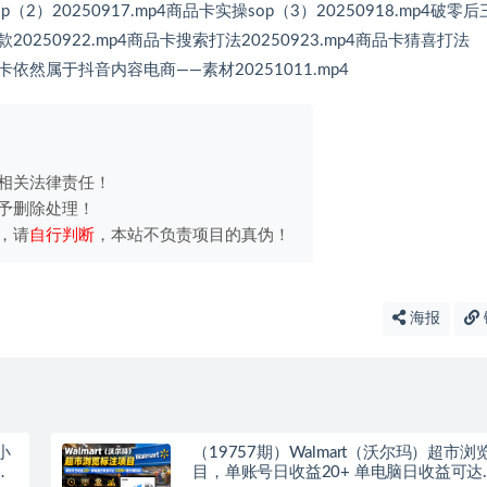
（2）20250917.mp4商品卡实操sop（3）20250918.mp4破零
0250922.mp4商品卡搜索打法20250923.mp4商品卡猜喜打法
商品卡依然属于抖音内容电商——素材20251011.mp4
相关法律责任！
予删除处理！
，请
自行判断
，本站不负责项目的真伪！
海报
小
（19757期）Walmart（沃尔玛）超市
基
目，单账号日收益20+ 单电脑日收益可达