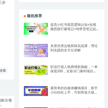
后三步
随机推荐
提高小红书底层逻辑认知+短视
频思路打爆笔记+纯带货笔记起
号（8节课）
灰原丝滑运镜剪辑实战课，理论
到实践的全方位讲解
职业打假人电商维权揭秘，一单
链接
保底500，全新冷门暴利项目
【仅揭秘】
最简单的自媒体赚钱项目，新手
小白轻松上手，可矩阵放大操
作，月收益万元！
浏览标注项