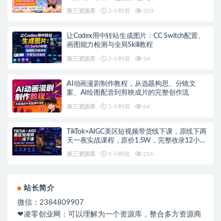
第三资源库
3 小时前
353
让Codex用中转站生成图片：CC Switch配置、
画图能力检测与全局Skill教程
第三资源库
3 小时前
54
AI动画漫剧制作教程，从选题构思、分镜文
案、AI绘图配音到剪映成片的完整创作流
第三资源库
5 小时前
64
TikTok×AIGC美区短视频带货线下课，原线下两
天一夜实战课程，原价1.5W，完整收录12小时
高清授课视频
第三资源库
5 小时前
216
站长简介
微信：2384809907
❤凌零创业网：可以理解为一个资源库，整合多方资源商