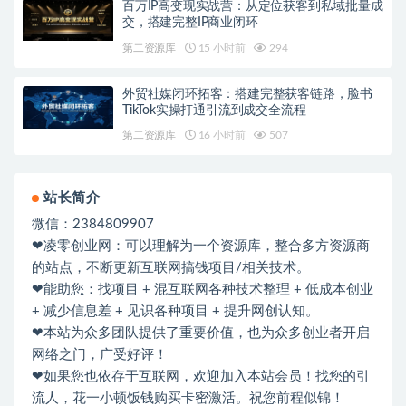
百万IP高变现实战营：从定位获客到私域批量成
交，搭建完整IP商业闭环
第二资源库
15 小时前
294
外贸社媒闭环拓客：搭建完整获客链路，脸书
TikTok实操打通引流到成交全流程
第二资源库
16 小时前
507
站长简介
微信：2384809907
❤凌零创业网：可以理解为一个资源库，整合多方资源商
的站点，不断更新互联网搞钱项目/相关技术。
❤能助您：找项目 + 混互联网各种技术整理 + 低成本创业
+ 减少信息差 + 见识各种项目 + 提升网创认知。
❤本站为众多团队提供了重要价值，也为众多创业者开启
网络之门，广受好评！
❤如果您也依存于互联网，欢迎加入本站会员！找您的引
流人，花一小顿饭钱购买卡密激活。祝您前程似锦！