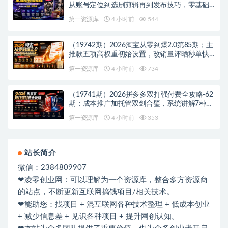
从账号定位到选剧剪辑再到发布技巧，零基础
也能快速上手出单
第一资源库
4 小时前
544
（19742期）2026淘宝从零到爆2.0第85期；主
推款五项高权重初始设置，改销量评晒秒单快
速破零积累基础权重
第一资源库
4 小时前
734
（19741期）2026拼多多双打强付费全攻略-62
期；成本推广加托管双剑合璧，系统讲解7种付
费玩法优劣势与选择策略
第一资源库
4 小时前
353
站长简介
微信：2384809907
❤凌零创业网：可以理解为一个资源库，整合多方资源商
的站点，不断更新互联网搞钱项目/相关技术。
❤能助您：找项目 + 混互联网各种技术整理 + 低成本创业
+ 减少信息差 + 见识各种项目 + 提升网创认知。