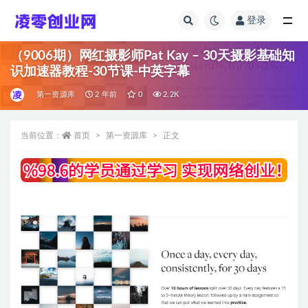
登录
全部
（9006期）网红摄影师Pat Kay – 30天摄影基础知
识加速器教程-30节课-中英字幕
第一资源库
2 年前
0
2.2K
当前位置：
首页
第一资源库
正文