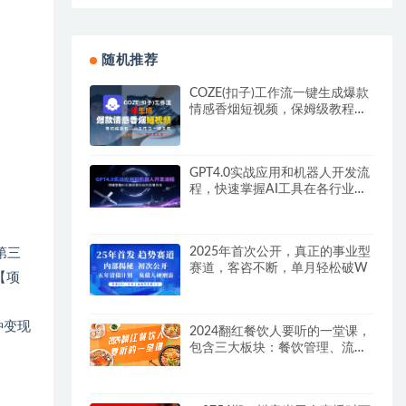
随机推荐
COZE(扣子)工作流一键生成爆款
情感香烟短视频，保姆级教程，
零基础快速入门
GPT4.0实战应用和机器人开发流
程，快速掌握AI工具在各行业的
应用方法
2025年首次公开，真正的事业型
第三
赛道，客咨不断，单月轻松破W
【项
、
种变现
2024翻红餐饮人要听的一堂课，
包含三大板块：餐饮管理、流量
干货、特别篇