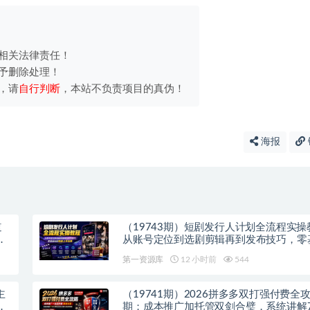
相关法律责任！
予删除处理！
，请
自行判断
，本站不负责项目的真伪！
海报
道
（19743期）短剧发行人计划全流程实操
零
从账号定位到选剧剪辑再到发布技巧，零
能快速上手出单
第一资源库
12 小时前
544
主
（19741期）2026拼多多双打强付费全攻
速
期；成本推广加托管双剑合璧，系统讲解