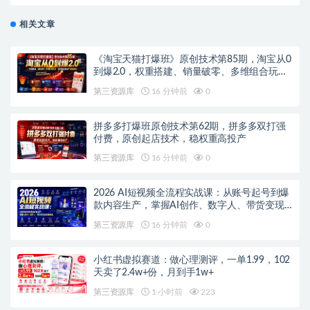
相关文章
《淘宝天猫打爆班》原创技术第85期，淘宝从0
到爆2.0，权重搭建、销量破零、多维组合玩
法、全周期起量投产实操教程
第三资源库
16 分钟前
0
拼多多打爆班原创技术第62期，拼多多双打强
付费，原创起店技术，稳权重高投产
第三资源库
16 分钟前
0
2026 AI短视频全流程实战课：从账号起号到爆
款内容生产，掌握AI创作、数字人、带货变现
全链路玩法
第三资源库
16 分钟前
0
小红书虚拟赛道：做心理测评，一单1.99，102
天卖了2.4w+份，月到手1w+
第三资源库
1 小时前
223