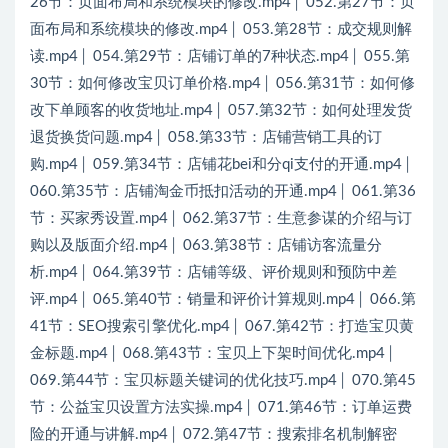
26节：页面布局和系统模块的修改.mp4│ 052.第27节：页
面布局和系统模块的修改.mp4│ 053.第28节：成交规则解
读.mp4│ 054.第29节：店铺订单的7种状态.mp4│ 055.第
30节：如何修改宝贝订单价格.mp4│ 056.第31节：如何修
改下单顾客的收货地址.mp4│ 057.第32节：如何处理发货
退货换货问题.mp4│ 058.第33节：店铺营销工具的订
购.mp4│ 059.第34节：店铺花bei和分qi支付的开通.mp4│
060.第35节：店铺淘金币抵扣活动的开通.mp4│ 061.第36
节：买家秀设置.mp4│ 062.第37节：生意参谋的介绍与订
购以及版面介绍.mp4│ 063.第38节：店铺访客流量分
析.mp4│ 064.第39节：店铺等级、评价规则和预防中差
评.mp4│ 065.第40节：销量和评价计算规则.mp4│ 066.第
41节：SEO搜索引擎优化.mp4│ 067.第42节：打造宝贝黄
金标题.mp4│ 068.第43节：宝贝上下架时间优化.mp4│
069.第44节：宝贝标题关键词的优化技巧.mp4│ 070.第45
节：公益宝贝设置方法实操.mp4│ 071.第46节：订单运费
险的开通与讲解.mp4│ 072.第47节：搜索排名机制解密