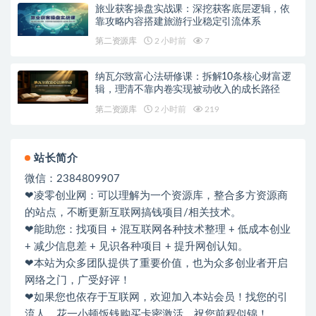
旅业获客操盘实战课：深挖获客底层逻辑，依
靠攻略内容搭建旅游行业稳定引流体系
第二资源库
2 小时前
7
纳瓦尔致富心法研修课：拆解10条核心财富逻
辑，理清不靠内卷实现被动收入的成长路径
第二资源库
2 小时前
219
站长简介
微信：2384809907
❤凌零创业网：可以理解为一个资源库，整合多方资源商
的站点，不断更新互联网搞钱项目/相关技术。
❤能助您：找项目 + 混互联网各种技术整理 + 低成本创业
+ 减少信息差 + 见识各种项目 + 提升网创认知。
❤本站为众多团队提供了重要价值，也为众多创业者开启
网络之门，广受好评！
❤如果您也依存于互联网，欢迎加入本站会员！找您的引
流人，花一小顿饭钱购买卡密激活。祝您前程似锦！