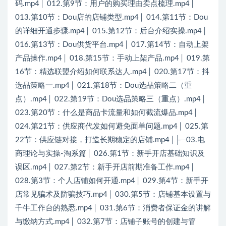
码.mp4│ 012.第9节：用户的购买理由卖点梳理.mp4│
013.第10节：Dou店的店铺类型.mp4│ 014.第11节：Dou
的详细开通步骤.mp4│ 015.第12节：后台介绍实操.mp4│
016.第13节：Dou供货平台.mp4│ 017.第14节：自动上架
产品操作.mp4│ 018.第15节：手动上架产品.mp4│ 019.第
16节：精选联盟介绍如何联系达人.mp4│ 020.第17节：抖
选品策略一.mp4│ 021.第18节：Dou选品策略二（重
点）.mp4│ 022.第19节：Dou选品策略三（重点）.mp4│
023.第20节：什么是商品卡流量和如何截流爆品.mp4│
024.第21节：供应商代发如何避免面单问题.mp4│ 025.第
22节：供应链对接，打造长期稳定的店铺.mp4│├─03.电
商理论与实操-淘系篇│ 026.第1节：新手开店基础知识及
误区.mp4│ 027.第2节：新手开店前期准备工作.mp4│
028.第3节：个人店铺如何开通.mp4│ 029.第4节：新手开
店常见骗术及防骗技巧.mp4│ 030.第5节：店铺基本设置与
千牛工作台的熟悉.mp4│ 031.第6节：消费者保证金的讲解
与缴纳方式.mp4│ 032.第7节：店铺子账号的创建与管