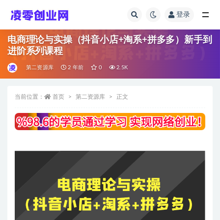
登录
全部
电商理论与实操（抖音小店+淘系+拼多多）新手到
进阶系列课程
第二资源库
2 年前
0
2.5K
当前位置：
首页
第二资源库
正文