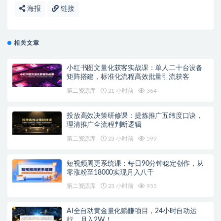
海报
链接
相关文章
小红书图文量化获客实战课：单人二十台设备
矩阵搭建，标准化流程高效批量引流获客
第二资源库
21 小时前
364
投放高效决策研修课：提炼推广五纬度口诀，
理清推广全流程判断逻辑
第二资源库
23 小时前
599
短视频周更系统课：每日90分钟稳定创作，从
零涨粉至18000实现月入八千
第二资源库
23 小时前
955
AI全自动黄金量化躺賺项目，24小时自动运
行，月入2W！