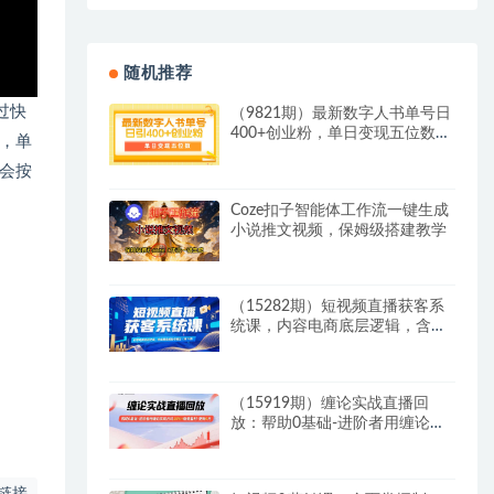
随机推荐
过快
（9821期）最新数字人书单号日
400+创业粉，单日变现五位数，
，单
市面卖5980附软件和详…
铛会按
Coze扣子智能体工作流一键生成
小说推文视频，保姆级搭建教学
（15282期）短视频直播获客系
统课，内容电商底层逻辑，含线
索视频制作模型(线下课)
（15919期）缠论实战直播回
放：帮助0基础-进阶者用缠论实
现月均15%+稳健盈利-更新9月