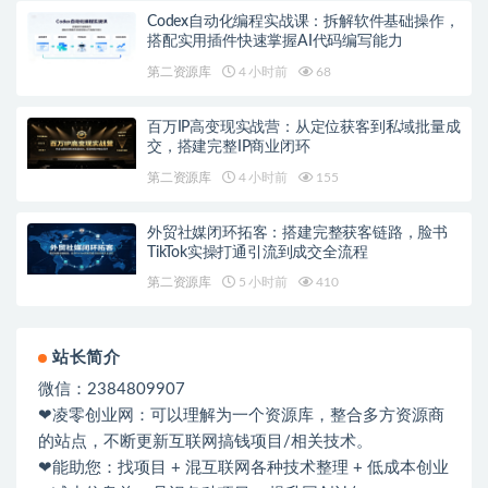
Codex自动化编程实战课：拆解软件基础操作，
搭配实用插件快速掌握AI代码编写能力
第二资源库
4 小时前
68
百万IP高变现实战营：从定位获客到私域批量成
交，搭建完整IP商业闭环
第二资源库
4 小时前
155
外贸社媒闭环拓客：搭建完整获客链路，脸书
TikTok实操打通引流到成交全流程
第二资源库
5 小时前
410
站长简介
微信：2384809907
❤凌零创业网：可以理解为一个资源库，整合多方资源商
的站点，不断更新互联网搞钱项目/相关技术。
❤能助您：找项目 + 混互联网各种技术整理 + 低成本创业