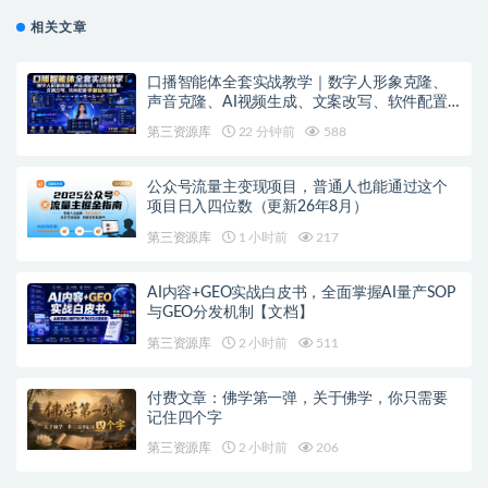
相关文章
口播智能体全套实战教学｜数字人形象克隆、
声音克隆、AI视频生成、文案改写、软件配置
零基础落地课
第三资源库
22 分钟前
588
公众号流量主变现项目，普通人也能通过这个
项目日入四位数（更新26年8月）
第三资源库
1 小时前
217
AI内容+GEO实战白皮书，全面掌握AI量产SOP
与GEO分发机制【文档】
第三资源库
2 小时前
511
付费文章：佛学第一弹，关于佛学，你只需要
记住四个字
第三资源库
2 小时前
206