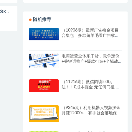
dex，
随机推荐
（10906期）最新广告撸金项目
合集包，多款薅羊毛看广告收益
拉新管道收益，日入三为数
电商运营全体系干货，竞争定价
+关键词推广+爆款打造+全域战
略全拆解
（11216期）微信阅读5.0玩
法！！0成本掘金 无任何门槛 有
手就行！一天可赚200+
（9346期）利用机器人视频掘金
月赚12000+，有手就会落地保姆
级教程