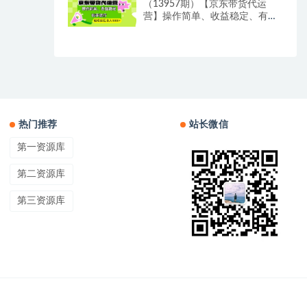
（13957期）【京东带货代运
营】操作简单、收益稳定、有手
就行！轻松实现日入1000+
热门推荐
站长微信
第一资源库
第二资源库
第三资源库