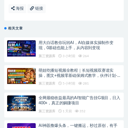
海报
链接
相关文章
用大白话教你玩转AI，AI自媒体实操制作变
现，0基础也能上手，从内容到变现
第三资源库
3 小时前
264
萌娃吃播短视频全教程｜长短视频双赛道实
操，图文+视频零基础保姆式教学，伙伴计划-
收徒-商单等多种变现方式
第三资源库
5 小时前
281
全网最稳收益最高的AI智能广告挂G项目，日入
400+，真正的躺賺项目
第三资源库
1 天前
352
AI神器撸爆头条，一键搬运，秒过原创，有手