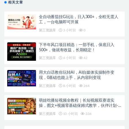
相关文章
全自动番茄挂G玩法，日入300+，全程无需人
工，一台电脑即可开展
第三资源库
3 小时前
0
下半年风口项目精选：一部手机，保底日入
500+，做就有收益，长期稳定！
第三资源库
4 小时前
42
用大白话教你玩转AI，AI自媒体实操制作变
现，0基础也能上手，从内容到变现
第三资源库
8 小时前
264
萌娃吃播短视频全教程｜长短视频双赛道实
操，图文+视频零基础保姆式教学，伙伴计划-
收徒-商单等多种变现方式
第三资源库
10 小时前
336