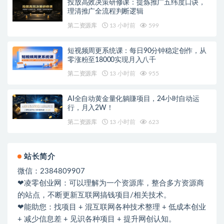
投放高效决策研修课：提炼推广五纬度口诀，
理清推广全流程判断逻辑
第二资源库
13 小时前
599
短视频周更系统课：每日90分钟稳定创作，从
零涨粉至18000实现月入八千
第二资源库
13 小时前
955
AI全自动黄金量化躺賺项目，24小时自动运
行，月入2W！
第二资源库
13 小时前
623
站长简介
微信：2384809907
❤凌零创业网：可以理解为一个资源库，整合多方资源商
的站点，不断更新互联网搞钱项目/相关技术。
❤能助您：找项目 + 混互联网各种技术整理 + 低成本创业
+ 减少信息差 + 见识各种项目 + 提升网创认知。