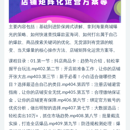
主要内容包括：基础到进阶保姆式讲解、拿到海量商城曝
光的策略、如何快速查找爆款蓝海词、如何打出属于自己
的爆款、商品搜索关键词的优化、无货源到有货源的蜕
变、当天爆量的核心操作方法、店铺矩阵化运营方案等。
课程目录：01.第一节：抖店商品卡：趋势与介绍，轻松掌
握平台玩法.mp402.第二节：开店前准备工作，让你的店铺
开张大吉.mp403.第三节：新手必看！小白适合做哪些类
目？选择最适合自己的类目.mp404.第四节：注册店铺避雷
指南，让你的店铺安全无忧.mp405.第五节：合理缴纳保证
金，让你的店铺更有保障.mp406.第六节：绑定官方账号的
优劣分析，做出明智的选择.mp407.第七节：大数据选品：
轻松卖出10万+，抓住市场趋势.mp408.第八节：批量截流
实操，打造全店爆品.mp409.第九节：防违规检测处理：爆