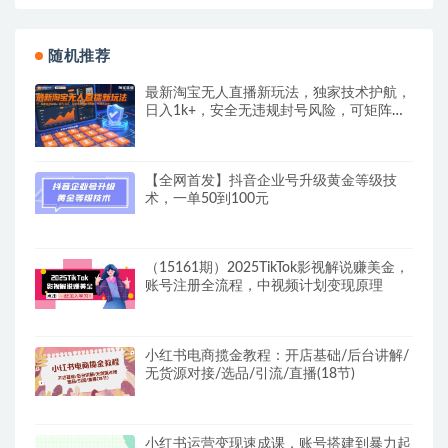
随机推荐
最新淘宝无人直播新玩法，独家技术护航，
日入1k+，安全无违规封号风险，可矩阵放
大
【全网首发】抖音企业号升级黄金等级技
术，一单50到100元
（15161期）2025TikTok影视解说赚美金，
账号注册全流程，中视频计划变现原理
小红书电商揽金教程：开店基础/后台讲解/
无货源对接/选品/引流/直播(18节)
小红书运营变现速成课，账号搭建到暴力起