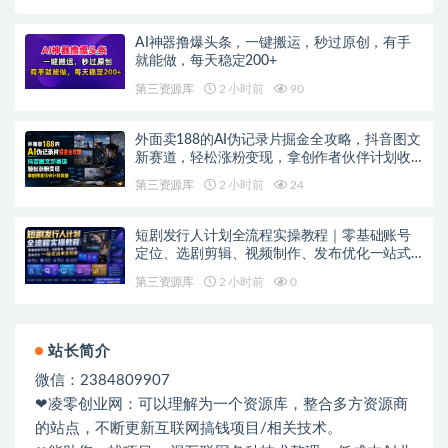
AI神器撸爆头条，一键搬运，秒过原创，有手
就能做，每天稳定200+
第三资源库
2 小时前
90
外面卖188的AI伪记录片掘金全攻略，抖音图文
新赛道，轻松涨粉变现，拿创作者伙伴计划收
益【文档】
第三资源库
2 小时前
24
短剧发行人计划全流程实操教程｜零基础账号
定位、选剧剪辑、视频制作、发布优化一站式
出单变现课​
第三资源库
2 小时前
0
站长简介
微信：2384809907
❤凌零创业网：可以理解为一个资源库，整合多方资源商
的站点，不断更新互联网搞钱项目/相关技术。