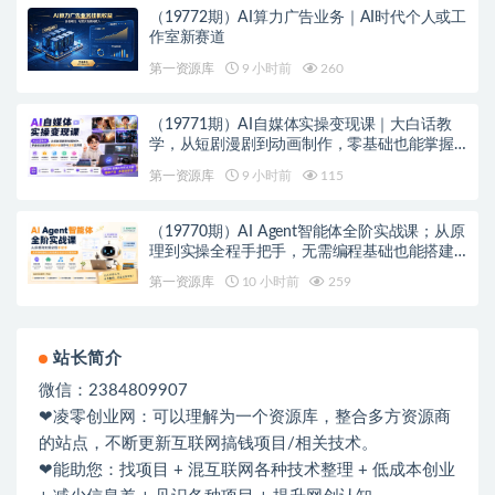
（19772期）AI算力广告业务｜AI时代个人或工
作室新赛道
第一资源库
9 小时前
260
（19771期）AI自媒体实操变现课｜大白话教
学，从短剧漫剧到动画制作，零基础也能掌握
爆款内容创作与变现全流程
第一资源库
9 小时前
115
（19770期）AI Agent智能体全阶实战课；从原
理到实操全程手把手，无需编程基础也能搭建
自动运行的智能体
第一资源库
10 小时前
259
站长简介
微信：2384809907
❤凌零创业网：可以理解为一个资源库，整合多方资源商
的站点，不断更新互联网搞钱项目/相关技术。
❤能助您：找项目 + 混互联网各种技术整理 + 低成本创业