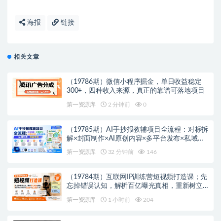
海报
链接
相关文章
（19786期）微信小程序掘金，单日收益稳定
300+，四种收入来源，真正的靠谱可落地项目
第一资源库
2 分钟前
0
（19785期）AI手抄报教辅项目全流程：对标拆
解×封面制作×AI原创内容×多平台发布×私域引
流×网盘变现
第一资源库
32 分钟前
146
（19784期）互联网IP训练营短视频打造课；先
忘掉错误认知，解析百亿曝光真相，重新树立
内容创作方向感与收入模型认知
第一资源库
1 小时前
204