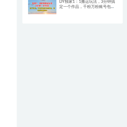
DY独家1：1搬运玩法，3分钟搞
定一个作品，千粉万粉账号包回
收，单号日收益2张