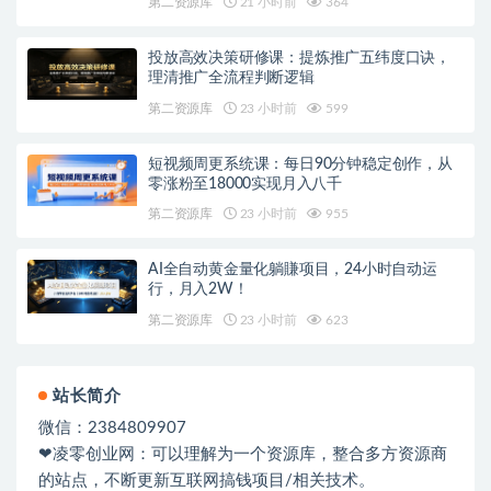
第二资源库
21 小时前
364
投放高效决策研修课：提炼推广五纬度口诀，
理清推广全流程判断逻辑
第二资源库
23 小时前
599
短视频周更系统课：每日90分钟稳定创作，从
零涨粉至18000实现月入八千
第二资源库
23 小时前
955
AI全自动黄金量化躺賺项目，24小时自动运
行，月入2W！
第二资源库
23 小时前
623
站长简介
微信：2384809907
❤凌零创业网：可以理解为一个资源库，整合多方资源商
的站点，不断更新互联网搞钱项目/相关技术。