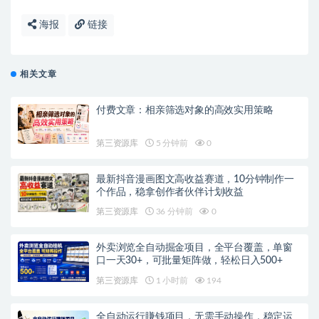
海报
链接
相关文章
付费文章：相亲筛选对象的高效实用策略
第三资源库
5 分钟前
0
最新抖音漫画图文高收益赛道，10分钟制作一
个作品，稳拿创作者伙伴计划收益
第三资源库
36 分钟前
0
外卖浏览全自动掘金项目，全平台覆盖，单窗
口一天30+，可批量矩阵做，轻松日入500+
第三资源库
1 小时前
194
全自动运行賺钱项目，无需手动操作，稳定运