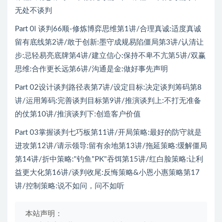
无处不谈判
Part 0l 谈判66顺-修炼博弈思维第1讲/合理真诚:适度真诚
留有底线第2讲/敢于创新:墨守成规易陷僵局第3讲/认清让
步:忌轻易亮底牌第4讲/建立信心:保持不卑不亢第5讲/双赢
思维:合作更长远第6讲/沟通是金:做好事先声明
Part 02设计谈判路径表第7讲/设定目标:决定谈判筹码第8
讲/运用筹码:完善谈判目标第9讲/推演谈判上:不打无准备
的仗第10讲/推演谈判下:创造客户价值
Part 03掌握谈判七巧板第11讲/开局策略:最好的防守就是
进攻第12讲/请示领导:留有余地第13讲/拖延策略:缓解僵局
第14讲/折中策略:"钓鱼"PK"吞饵第15讲/红白脸策略:让利
益更大化第16讲/谈判收尾:反悔策略&小恩小惠策略第17
讲/控制策略:说不如问，问不如听
本站声明：