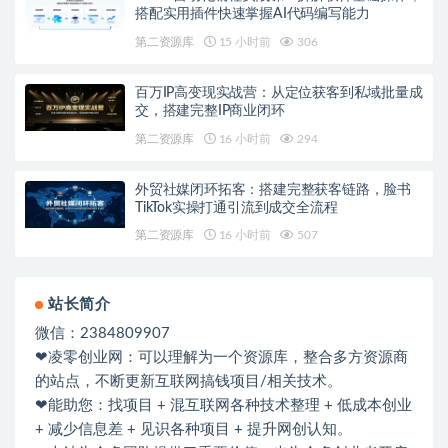
搭配实用插件快速掌握AI代码编写能力
第二资源库
15 小时前
306
百万IP高变现实战营：从定位获客到私域批量成
交，搭建完整IP商业闭环
第二资源库
16 小时前
294
外贸社媒闭环拓客：搭建完整获客链路，脸书
TikTok实操打通引流到成交全流程
第二资源库
16 小时前
507
站长简介
微信：2384809907
❤凌零创业网：可以理解为一个资源库，整合多方资源商
的站点，不断更新互联网搞钱项目/相关技术。
❤能助您：找项目 + 混互联网各种技术整理 + 低成本创业
+ 减少信息差 + 见识各种项目 + 提升网创认知。