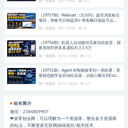
第一资源库
9 小时前
323
（19757期）Walmart（沃尔玛）超市浏览标注
项目，单账号日收益20+ 单电脑日收益可达
1000+带分佣机制
第一资源库
9 小时前
20
（19756期）机器人自动接待买家自动发货，跟
着系统学拼多多虚拟月入1-5万
第一资源库
10 小时前
294
（19751期）Agent AI智能体零到一系统课；零
基础也能学会自动化实战，从核心概念到Coze
工作流搭建完整覆盖
第一资源库
11 小时前
277
站长简介
微信：2384809907
❤凌零创业网：可以理解为一个资源库，整合多方资源商
的站点，不断更新互联网搞钱项目/相关技术。