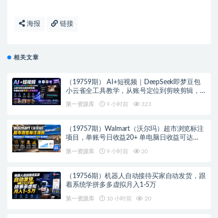
海报
链接
相关文章
（19759期） AI+短视频｜DeepSeek即梦豆包
小云雀全工具教学，从账号定位到剪映剪辑，
零基础也能快速上手做爆款
第一资源库
9 小时前
323
（19757期）Walmart（沃尔玛）超市浏览标注
项目，单账号日收益20+ 单电脑日收益可达
1000+带分佣机制
第一资源库
9 小时前
20
（19756期）机器人自动接待买家自动发货，跟
着系统学拼多多虚拟月入1-5万
第一资源库
10 小时前
20