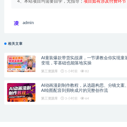
4、本站项目均需要自学，无指导；
项目如有涉及付费环节
admin
相关文章
AI童装爆款带货实战课，一节课教会你实现童
变现，零基础也能落地实操
第三资源库
1 小时前
82
AI动画漫剧制作教程，从选题构思、分镜文案
AI绘图配音到剪映成片的完整创作流
第三资源库
3 小时前
64