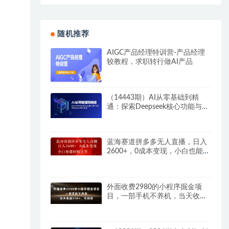
随机推荐
AIGC产品经理特训营-产品经理
较教程，求职转行做AI产品
（14443期）AI从零基础到精
通：探索Deepseek核心功能与操
作技巧，助你成为AI制作高手
蓝海赛道拼多多无人直播，日入
2600+，0成本变现，小白也能轻
松上手
外面收费2980的小程序掘金项
目，一部手机不养机，当天收益
5张+，可持续