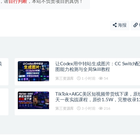
，请
自行判断
，本站不负责项目的真伪！
海报
装
让Codex用中转站生成图片：CC Switch
图能力检测与全局Skill教程
第三资源库
1 小时前
54
、
TikTok×AIGC美区短视频带货线下课，
天一夜实战课程，原价1.5W，完整收录1
高清授课视频
第三资源库
3 小时前
216