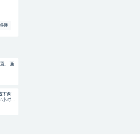
链接
配置、画
原线下两
2小时