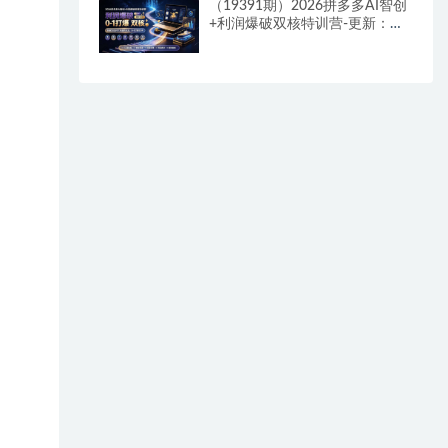
（19391期）2026拼多多AI智创
+利润爆破双核特训营-更新：拆
解2026年7月最新玩法，0-1打爆
SOP