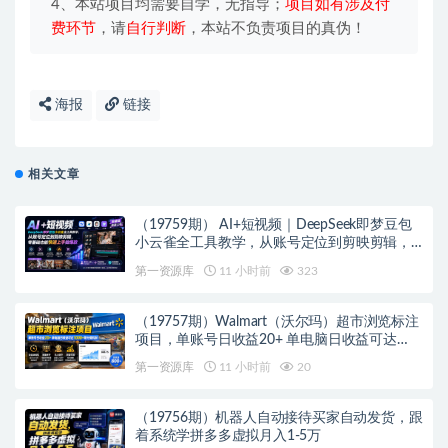
4、本站项目均需要自学，无指导；
项目如有涉及付
费环节
，请
自行判断
，本站不负责项目的真伪！
海报
链接
相关文章
（19759期） AI+短视频｜DeepSeek即梦豆包
小云雀全工具教学，从账号定位到剪映剪辑，
零基础也能快速上手做爆款
第一资源库
11 小时前
323
（19757期）Walmart（沃尔玛）超市浏览标注
项目，单账号日收益20+ 单电脑日收益可达
1000+带分佣机制
第一资源库
11 小时前
20
（19756期）机器人自动接待买家自动发货，跟
着系统学拼多多虚拟月入1-5万