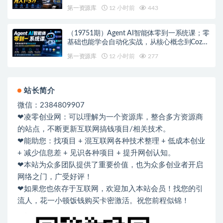
第一资源库
12 小时前
443
（19751期）Agent AI智能体零到一系统课；零
基础也能学会自动化实战，从核心概念到Coze
工作流搭建完整覆盖
第一资源库
12 小时前
277
站长简介
微信：2384809907
❤凌零创业网：可以理解为一个资源库，整合多方资源商
的站点，不断更新互联网搞钱项目/相关技术。
❤能助您：找项目 + 混互联网各种技术整理 + 低成本创业
+ 减少信息差 + 见识各种项目 + 提升网创认知。
❤本站为众多团队提供了重要价值，也为众多创业者开启
网络之门，广受好评！
❤如果您也依存于互联网，欢迎加入本站会员！找您的引
流人，花一小顿饭钱购买卡密激活。祝您前程似锦！