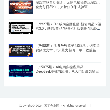
游戏市场自动掘金，无需电脑操作玩游戏，
稳定每日3张+，支持任何形式验证
（9927期）0-1成为金牌直播-橱窗商品卡运
营3.0，基础/货品/场景/话术/数据/商城/千
川
（9488期）头条号野路子2.0玩法，纪实类
视频改文章，3天暴力起号，单日收益轻松
破500+
（15075期）AI电商实操应用课：
DeepSeek基础与应用，从入门到高效输出
Copyright © 2024
凌零创业网
- All rights reserved
|
|