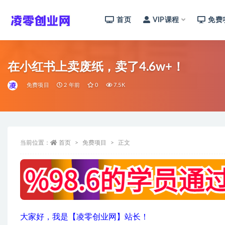
首页
VIP课程
免费
全部
在小红书上卖废纸，卖了4.6w+！
免费项目
2 年前
0
7.5K
当前位置：
首页
免费项目
正文
大家好，我是【凌零创业网】站长！