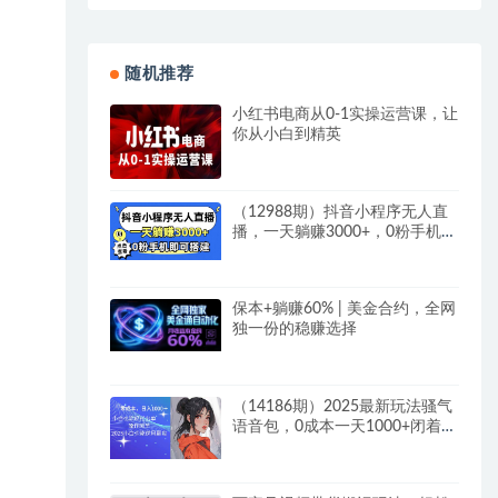
随机推荐
小红书电商从0-1实操运营课，让
你从小白到精英
（12988期）抖音小程序无人直
播，一天躺赚3000+，0粉手机可
搭建，不违规不限流，小…
保本+躺赚60% | 美金合约，全网
独一份的稳赚选择
（14186期）2025最新玩法骚气
语音包，0成本一天1000+闭着眼
也能出单