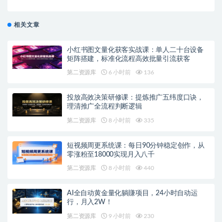
相关文章
小红书图文量化获客实战课：单人二十台设备
矩阵搭建，标准化流程高效批量引流获客
第二资源库
6 小时前
136
投放高效决策研修课：提炼推广五纬度口诀，
理清推广全流程判断逻辑
第二资源库
8 小时前
335
短视频周更系统课：每日90分钟稳定创作，从
零涨粉至18000实现月入八千
第二资源库
8 小时前
440
AI全自动黄金量化躺賺项目，24小时自动运
行，月入2W！
第二资源库
9 小时前
230