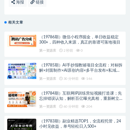
海报
链接
相关文章
（19786期）微信小程序掘金，单日收益稳定
300+，四种收入来源，真正的靠谱可落地项目
第一资源库
2 秒前
0
（19785期）AI手抄报教辅项目全流程：对标拆
解×封面制作×AI原创内容×多平台发布×私域引
流×网盘变现
第一资源库
30 分钟前
146
（19784期）互联网IP训练营短视频打造课；先
忘掉错误认知，解析百亿曝光真相，重新树立
内容创作方向感与收入模型认知
第一资源库
60 分钟前
204
（19783期）副业精选TOP1，全流程托管，24
小时见收益，单号轻松日入500+