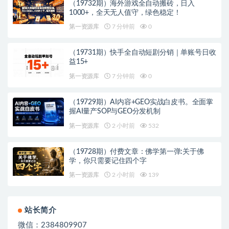
（19732期）海外游戏全自动搬砖，日入
1000+，全天无人值守，绿色稳定！
第一资源库
7 分钟前
0
（19731期）快手全自动短剧分销｜单账号日收
益15+
第一资源库
7 分钟前
0
（19729期）AI内容+GEO实战白皮书。全面掌
握AI量产SOP与GEO分发机制
第一资源库
2 小时前
532
（19728期）付费文章：佛学第一弹:关于佛
学，你只需要记住四个字
第一资源库
2 小时前
139
站长简介
微信：2384809907