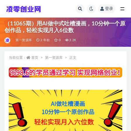
登录
全部
（11065期）用AI做中式吐槽漫画，10分钟一个原
创作品，轻松实现月入6位数
第一资源库
2 年前
0
3.2K
当前位置：
首页
第一资源库
正文