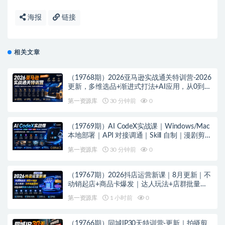
海报
链接
相关文章
（19768期）2026亚马逊实战通关特训营-2026
更新，多维选品+渐进式打法+AI应用，从0到1
打造盈利店铺
第一资源库
30 分钟前
0
（19769期）AI CodeX实战课｜Windows/Mac
本地部署｜API 对接调通｜Skill 自制｜漫剧剪辑
｜网站 VR 项目｜AI项目落地全教程
第一资源库
30 分钟前
0
（19767期）2026抖店运营新课｜8月更新｜不
动销起店+商品卡爆发｜达人玩法+店群批量复
制｜轻松玩转抖音小店全域流量
第一资源库
1 小时前
0
（19766期）同城IP30天特训营-更新｜拍摄剪