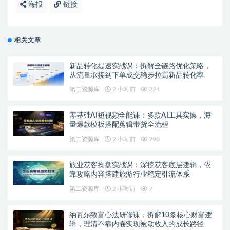
海报
链接
相关文章
新品转化提速实战课：拆解全链路优化策略，
从流量承接到下单成交稳步拉高新品转化率
第二资源库
2 小时前
224
零基础AI短视频全能课：多款AI工具实操，海
量爆款模板搭配剪辑带货全流程
第二资源库
2 小时前
290
旅业获客操盘实战课：深挖获客底层逻辑，依
靠攻略内容搭建旅游行业稳定引流体系
第二资源库
2 小时前
7
纳瓦尔致富心法研修课：拆解10条核心财富逻
辑，理清不靠内卷实现被动收入的成长路径