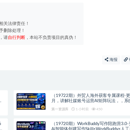
相关法律责任！
予删除处理！
，请
自行判断
，本站不负责项目的真伪！
海报
；
（19722期）外贸人海外获客专属课程-更
选
月，讲解社媒账号运营AI矩阵玩法，，系
海外客户开发全流程实战方法
第一资源库
1 小时前
450
6
（19720期）WorkBuddy写作陪跑营3.0
封
Ai智能体创建写作Skill×WorkBuddy×