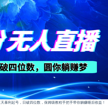
粉三天暴利起号，日破四位数，保姆级教程手把手带你躺赚睡后收益！