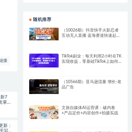
随机推荐
（10026期）抖音快手火影忍者
互动无人直播 蓝海赛道快速起号
日入5000+教程+软件+素材
TikTok副业：每天利用2小时在TK
链接
实现收益，零基础TikTok上如何
变现课程
（10566期）亚马逊流量 增长-老
品广告
新7
统掌握
文旅自媒体AI运营课：破内卷
+产品定价+内容创作+拍摄实战
-更新：
人工手写模