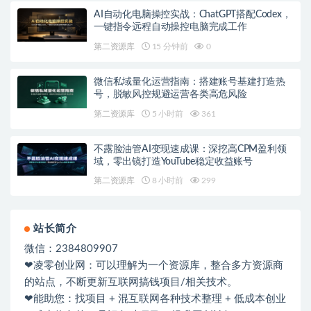
AI自动化电脑操控实战：ChatGPT搭配Codex，
一键指令远程自动操控电脑完成工作
第二资源库
15 分钟前
0
微信私域量化运营指南：搭建账号基建打造热
号，脱敏风控规避运营各类高危风险
第二资源库
5 小时前
361
不露脸油管AI变现速成课：深挖高CPM盈利领
域，零出镜打造YouTube稳定收益账号
第二资源库
8 小时前
299
站长简介
微信：2384809907
❤凌零创业网：可以理解为一个资源库，整合多方资源商
的站点，不断更新互联网搞钱项目/相关技术。
❤能助您：找项目 + 混互联网各种技术整理 + 低成本创业