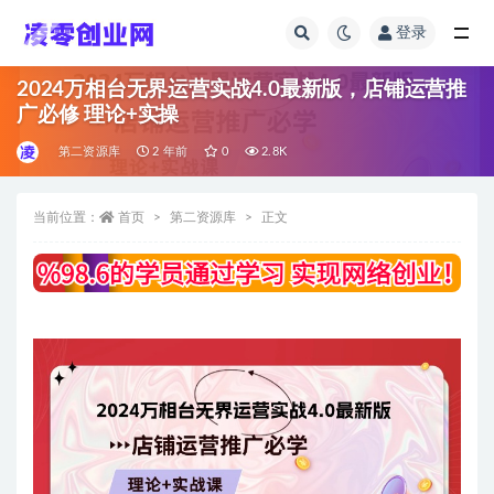
登录
全部
2024万相台无界运营实战4.0最新版，店铺运营推
广必修 理论+实操
第二资源库
2 年前
0
2.8K
当前位置：
首页
第二资源库
正文