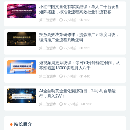
小红书图文量化获客实战课：单人二十台设备
矩阵搭建，标准化流程高效批量引流获客
第二资源库
7 小时前
136
投放高效决策研修课：提炼推广五纬度口诀，
理清推广全流程判断逻辑
第二资源库
9 小时前
335
短视频周更系统课：每日90分钟稳定创作，从
零涨粉至18000实现月入八千
第二资源库
9 小时前
440
AI全自动黄金量化躺賺项目，24小时自动运
行，月入2W！
第二资源库
10 小时前
230
站长简介