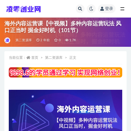
登录
全部
海外内容运营课【中视频】多种内容运营玩法 风
口正当时 掘金好时机（101节）
第二资源库
2 年前
0
1.7K
当前位置：
首页
第二资源库
正文