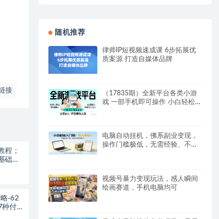
随机推荐
律师IP短视频速成课 6步拓展优
质案源 打造自媒体品牌
链接
（17835期）全新平台各类小游
戏 一部手机即可操作 小白轻松
上手 长期稳定 居家月入过
万！！！
电脑自动挂机，佛系副业变现，
操作门槛极低，无需经验、不用
教程；
坐班，日收益400+
基础也
视频号暴力变现玩法，感人瞬间
绘画赛道，手机电脑均可
略-62
7种付费