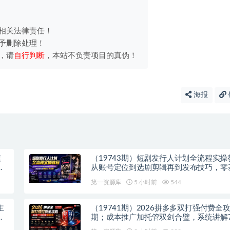
相关法律责任！
予删除处理！
，请
自行判断
，本站不负责项目的真伪！
海报
道
（19743期）短剧发行人计划全流程实操
零
从账号定位到选剧剪辑再到发布技巧，零
能快速上手出单
第一资源库
5 小时前
544
主
（19741期）2026拼多多双打强付费全攻
速
期；成本推广加托管双剑合璧，系统讲解
玩法优劣势与选择策略