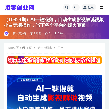
登录
全部
（10824期）AI一键混剪，自动生成影视解说视频
小白无脑操作，当下各个平台的爆火赛道
第一资源库
2 年前
0
3.8K
当前位置：
首页
第一资源库
正文