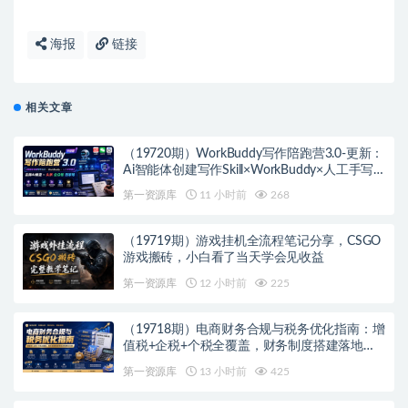
海报
链接
相关文章
（19720期）WorkBuddy写作陪跑营3.0-更新：
Ai智能体创建写作Skill×WorkBuddy×人工手写
模式×去除AI痕迹×头条公众号百家号
第一资源库
11 小时前
268
（19719期）游戏挂机全流程笔记分享，CSGO
游戏搬砖，小白看了当天学会见收益
第一资源库
12 小时前
225
（19718期）电商财务合规与税务优化指南：增
值税+企税+个税全覆盖，财务制度搭建落地纳
税筹划方案
第一资源库
13 小时前
425