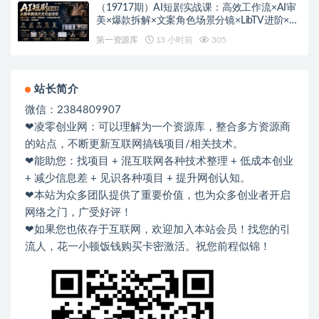
（19717期）AI短剧实战课：高效工作流×AI审
美×爆款拆解×文案角色场景分镜×LibTV进阶×站
位控制×从脚本到成片交付全流程
第一资源库
13 小时前
305
站长简介
微信：2384809907
❤凌零创业网：可以理解为一个资源库，整合多方资源商
的站点，不断更新互联网搞钱项目/相关技术。
❤能助您：找项目 + 混互联网各种技术整理 + 低成本创业
+ 减少信息差 + 见识各种项目 + 提升网创认知。
❤本站为众多团队提供了重要价值，也为众多创业者开启
网络之门，广受好评！
❤如果您也依存于互联网，欢迎加入本站会员！找您的引
流人，花一小顿饭钱购买卡密激活。祝您前程似锦！