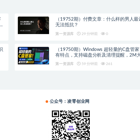
零
（19752期）付费文章：什么样的男人最
工
无法抵抗？
第一资源库
29 分钟前
0
识
（19750期）Windows 超轻量的C盘管
有特点，支持磁盘分析及清理提醒，2M
积，完全免费 C盘管家
第一资源库
59 分钟前
261
公众号：凌零创业网