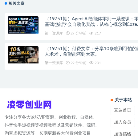
相关文章
（19751期）Agent AI智能体零到一系统课；
基础也能学会自动化实战，从核心概念到Coze
作流搭建完整覆盖
第一资源库
29 分钟前
217
（19751期）付费文章：分享10条准到可怕的
人术术，希望能帮到大家。
第一资源库
29 分钟前
231
关于本站
直达首页
专注分享各大论坛VIP资源、创业教程、自媒体、
加入会员
抖音快手短视频等视频教程以及营销软件、源码、
淘宝虚拟资源等，长期更新各大付费创业项目！
加盟搞钱