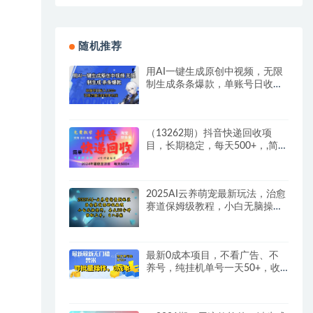
随机推荐
用AI一键生成原创中视频，无限
制生成条条爆款，单账号日收入
1.5k+引爆流量池简单玩法
（13262期）抖音快递回收项
目，长期稳定，每天500+，,简单
且易上手，可复制可长期
2025AI云养萌宠最新玩法，治愈
赛道保姆级教程，小白无脑操
作，每天30分钟，轻松上手，日
入5张
最新0成本项目，不看广告、不
养号，纯挂机单号一天50+，收
益时时可见，提现秒到账