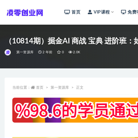
首页
VIP课程
免费
全部
（10814期）掘金AI 商战 宝典 进阶班
第一资源库
2 年前
0
2.0K
当前位置：
首页
第一资源库
正文