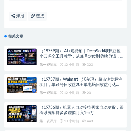
海报
链接
相关文章
（19759期） AI+短视频｜DeepSeek即梦豆包
小云雀全工具教学，从账号定位到剪映剪辑，
零基础也能快速上手做爆款
第一资源库
12 小时前
323
（19757期）Walmart（沃尔玛）超市浏览标注
项目，单账号日收益20+ 单电脑日收益可达
1000+带分佣机制
第一资源库
12 小时前
20
（19756期）机器人自动接待买家自动发货，跟
着系统学拼多多虚拟月入1-5万
第一资源库
13 小时前
443