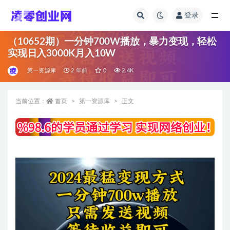
登录
全部
（10652期）一分钟700W播放，暴力变现，轻松
实现日入3000K月入10W
第一资源库
2 年前
0
2.4K
当前位置：
首页
第一资源库
正文