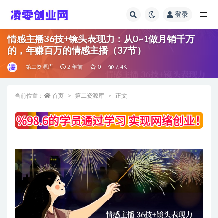
登录
全部
情感主播36技+镜头表现力：从0~1做月销千万
的，年赚百万的情感主播（37节）
第二资源库
2 年前
0
7.4K
当前位置：
首页
第二资源库
正文