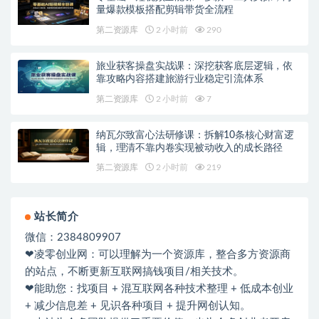
量爆款模板搭配剪辑带货全流程
第二资源库
2 小时前
290
旅业获客操盘实战课：深挖获客底层逻辑，依
靠攻略内容搭建旅游行业稳定引流体系
第二资源库
2 小时前
7
纳瓦尔致富心法研修课：拆解10条核心财富逻
辑，理清不靠内卷实现被动收入的成长路径
第二资源库
2 小时前
219
站长简介
微信：2384809907
❤凌零创业网：可以理解为一个资源库，整合多方资源商
的站点，不断更新互联网搞钱项目/相关技术。
❤能助您：找项目 + 混互联网各种技术整理 + 低成本创业
+ 减少信息差 + 见识各种项目 + 提升网创认知。