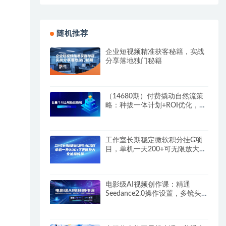
随机推荐
企业短视频精准获客秘籍，实战
分享落地独门秘籍
（14680期）付费撬动自然流策
略：种拔一体计划+ROI优化，千
川起号与数据分析全解
工作室长期稳定微软积分挂G项
目，单机一天200+可无限放大，
全流程教学
电影级AI视频创作课：精通
Seedance2.0操作设置，多镜头
成片、角色统一与音画叙事制作