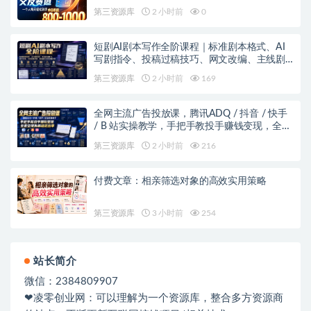
第三资源库
2 小时前
0
短剧AI剧本写作全阶课程｜标准剧本格式、AI
写剧指令、投稿过稿技巧、网文改编、主线剧
情把控、审稿避坑全套实操教学
第三资源库
2 小时前
169
全网主流广告投放课，腾讯ADQ / 抖音 / 快手
/ B 站实操教学，手把手教投手赚钱变现，全套
变现拆解稳定出单
第三资源库
2 小时前
216
付费文章：相亲筛选对象的高效实用策略
第三资源库
3 小时前
254
站长简介
微信：2384809907
❤凌零创业网：可以理解为一个资源库，整合多方资源商